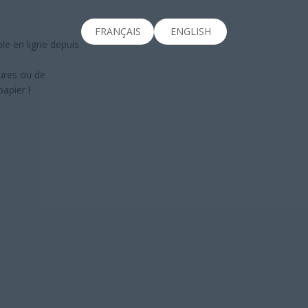
FRANÇAIS
ENGLISH
e en ligne depuis
hures ou de
apier !