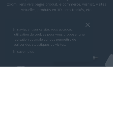
zoom, liens vers pages produit, e-commerce, wishlist, visites
virtuelles, produits en 3D, liens trackés, etc.
PUBLICATIONS ENRICHIES
En naviguant sur ce site, vous acceptez
l'utilisation de cookies pour vous proposer une
navigation optimale et nous permettre de
réaliser des statistiques de visites.
En savoir plus