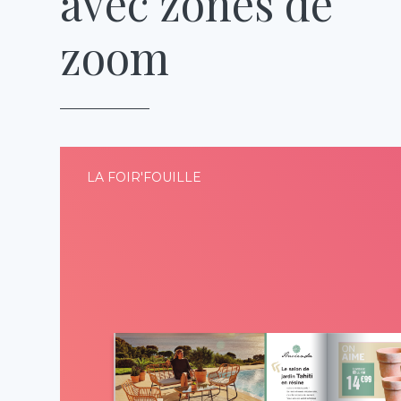
avec zones de
zoom
LA FOIR'FOUILLE