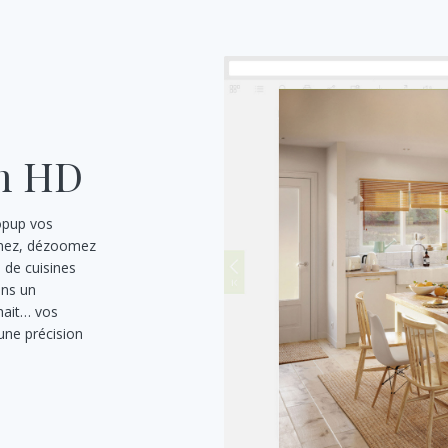
m HD
opup vos
oomez, dézoomez
 de cuisines
ans un
hait… vos
une précision