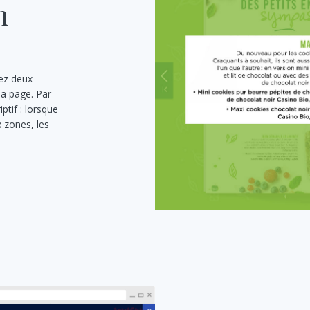
m
ez deux
la page. Par
tif : lorsque
x zones, les