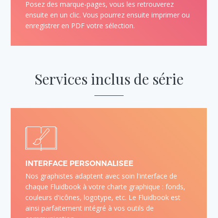
Posez des marque-pages, vous les retrouverez
ensuite en un clic. Vous pourrez ensuite imprimer ou
enregistrer en PDF votre sélection.
Services
inclus de série
INTERFACE PERSONNALISÉE
Nos graphistes adaptent avec soin l'interface de
chaque Fluidbook à votre charte graphique : fonds,
couleurs d'icônes, logotype, etc. Le Fluidbook est
ainsi parfaitement intégré à vos outils de